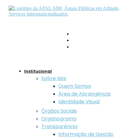
geral@apal-sim.pt
800 208 800
Largo de São Vicente,
Guarda
Institucional
Sobre Nós
Quem Somos
Área de Abrangência
Identidade Visual
Órgãos Sociais
Organograma
Transparência
Informação de Gestão