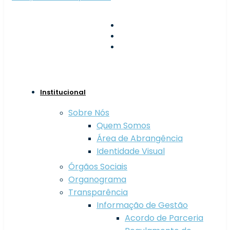
geral@apal-sim.pt
800 208 800
Largo de São Vicente,
Guarda
Institucional
Sobre Nós
Quem Somos
Área de Abrangência
Identidade Visual
Órgãos Sociais
Organograma
Transparência
Informação de Gestão
Acordo de Parceria