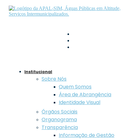
geral@apal-sim.pt
800 208 800
Largo de São Vicente,
Guarda
Institucional
Sobre Nós
Quem Somos
Área de Abrangência
Identidade Visual
Órgãos Sociais
Organograma
Transparência
Informação de Gestão