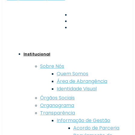
geral@apal-sim.pt
800 208 800
Largo de São Vicente,
Guarda
Institucional
Sobre Nós
Quem Somos
Área de Abrangência
Identidade Visual
Órgãos Sociais
Organograma
Transparência
Informação de Gestão
Acordo de Parceria